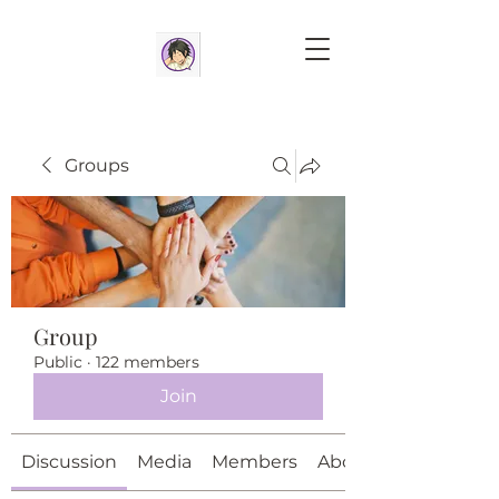
Groups
Group
Public
·
122 members
Join
Discussion
Media
Members
About