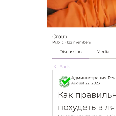
Group
Public
·
122 members
Discussion
Media
Back
Администрация Рек
August 22, 2023
Как правильн
похудеть в л