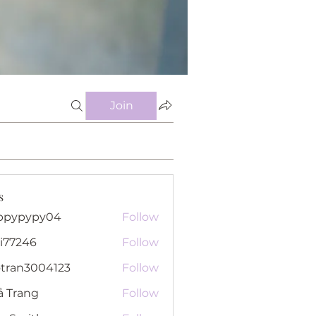
Join
s
ppypypy04
Follow
pypy04
i77246
Follow
46
otran3004123
Follow
n3004123
ả Trang
Follow