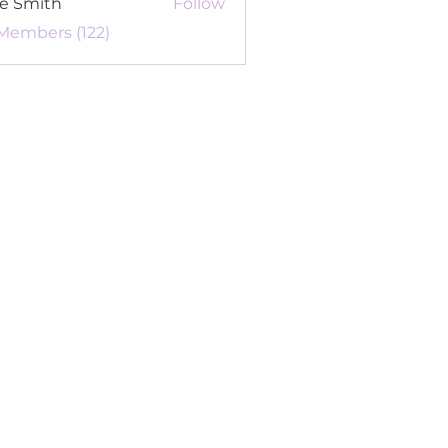
re Smith
Follow
 Members (122)