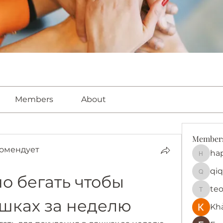
Members
About
Member
омендует
ha
happy
qiq
о бегать чтобы 
qiqi772
te
teotra
яшках за неделю
Kh