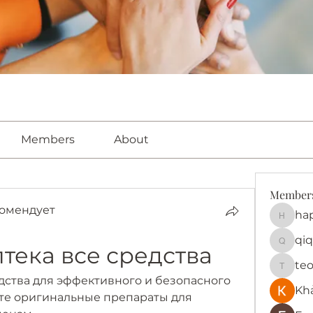
Members
About
Member
омендует
ha
happy
qiq
тека все средства
qiqi772
te
teotra
дства для эффективного и безопасного 
Kh
ете оригинальные препараты для 