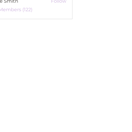
re Smith
Follow
 Members (122)