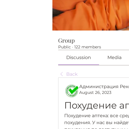
Group
Public
·
122 members
Discussion
Media
Back
Администрация Рек
August 26, 2023
Похудение ап
Похудение аптека: все сре
похудения. У нас вы найд