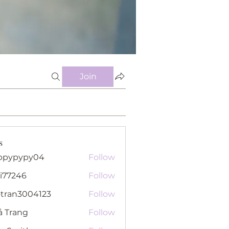
Join
s
ppypypy04
Follow
pypy04
i77246
Follow
46
otran3004123
Follow
n3004123
ả Trang
Follow