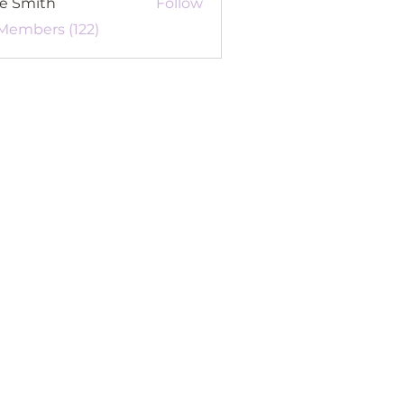
re Smith
Follow
 Members (122)