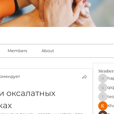
Members
About
Member
омендует
ha
happy
qiq
 оксалатных 
qiqi772
te
teotra
ках
Kh