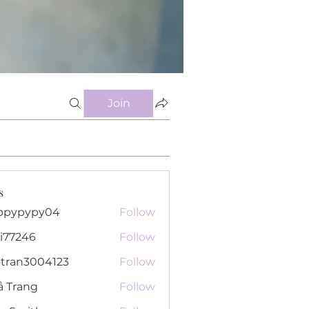
Join
s
ppypypy04
Follow
pypy04
i77246
Follow
46
otran3004123
Follow
n3004123
ả Trang
Follow