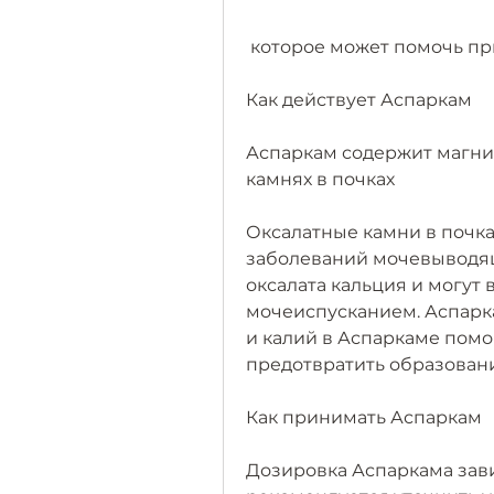
 которое может помочь пр
Как действует Аспаркам
Аспаркам содержит магний
камнях в почках
Оксалатные камни в почка
заболеваний мочевыводящ
оксалата кальция и могут
мочеиспусканием. Аспарка
и калий в Аспаркаме помо
предотвратить образован
Как принимать Аспаркам
Дозировка Аспаркама зави