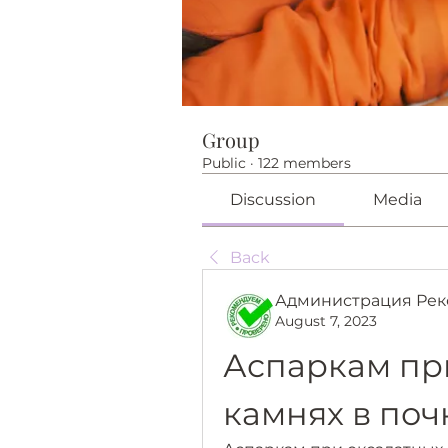
Group
Public
·
122 members
Discussion
Media
Back
Администрация Рек
August 7, 2023
Аспаркам при
камнях в поч