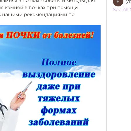
амнях в почках - советы и методы для 
Fy
я камней в почках при помощи 
See All
 с нашими рекомендациями по 