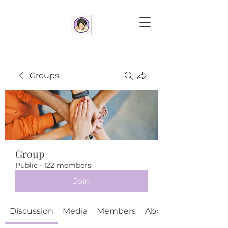
Groups
Group
Public
·
122 members
Join
Discussion
Media
Members
About