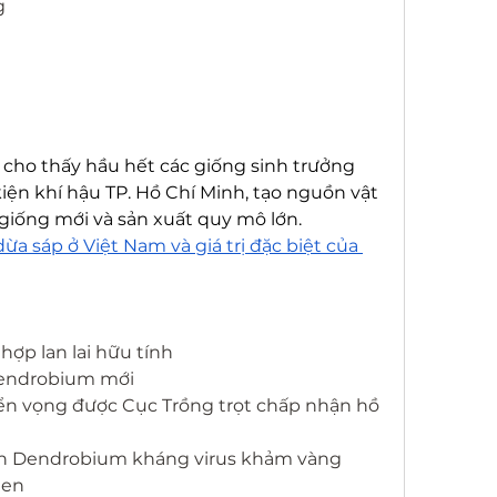
g
cho thấy hầu hết các giống sinh trưởng 
kiện khí hậu TP. Hồ Chí Minh, tạo nguồn vật 
 giống mới và sản xuất quy mô lớn.
a sáp ở Việt Nam và giá trị đặc biệt của 
 hợp lan lai hữu tính
Dendrobium mới
ển vọng được Cục Trồng trọt chấp nhận hồ 
an Dendrobium kháng virus khảm vàng 
gen