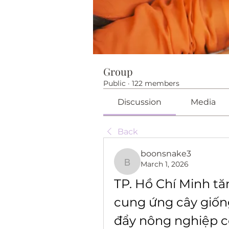
Group
Public
·
122 members
Discussion
Media
Back
boonsnake3
March 1, 2026
boonsnake3
TP. Hồ Chí Minh tă
cung ứng cây giốn
đẩy nông nghiệp c