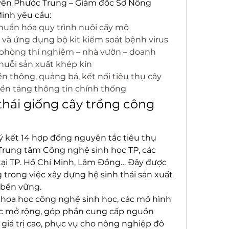
yễn Phước Trung – Giám đốc Sở Nông 
inh yêu cầu:
chuẩn hóa quy trình nuôi cấy mô
và ứng dụng bộ kit kiểm soát bệnh virus
 phòng thí nghiệm – nhà vườn – doanh 
huỗi sản xuất khép kín
n thông, quảng bá, kết nối tiêu thụ cây 
nền tảng thông tin chính thống
thái giống cây trồng công 
ý kết 14 hợp đồng nguyên tắc tiêu thụ 
Trung tâm Công nghệ sinh học TP, các 
ại TP. Hồ Chí Minh, Lâm Đồng… Đây được 
 trong việc xây dựng hệ sinh thái sản xuất 
 bền vững.
khoa học công nghệ sinh học, các mô hình 
c mở rộng, góp phần cung cấp nguồn 
giá trị cao, phục vụ cho nông nghiệp đô 