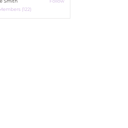
re Smith
Follow
 Members (122)