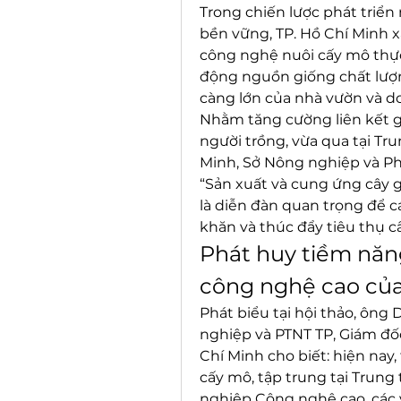
Trong chiến lược phát triển 
bền vững, TP. Hồ Chí Minh xá
công nghệ nuôi cấy mô thực 
động nguồn giống chất lượn
càng lớn của nhà vườn và d
Nhằm tăng cường liên kết gi
người trồng, vừa qua tại Tr
Minh, Sở Nông nghiệp và Phá
“Sản xuất và cung ứng cây gi
là diễn đàn quan trọng để c
khăn và thúc đẩy tiêu thụ c
Phát huy tiềm năng
công nghệ cao của
Phát biểu tại hội thảo, ông
nghiệp và PTNT TP, Giám đố
Chí Minh cho biết: hiện nay,
cấy mô, tập trung tại Trun
nghiệp Công nghệ cao, các 