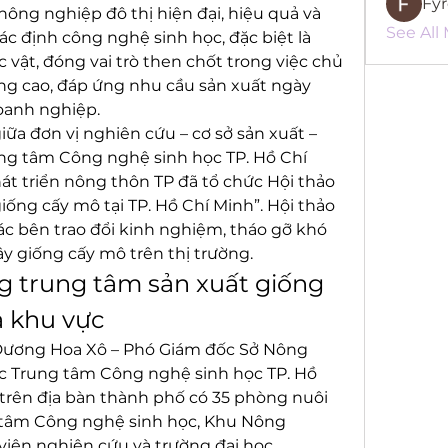
Fy
nông nghiệp đô thị hiện đại, hiệu quả và 
See All
c định công nghệ sinh học, đặc biệt là 
vật, đóng vai trò then chốt trong việc chủ 
g cao, đáp ứng nhu cầu sản xuất ngày 
oanh nghiệp.
ữa đơn vị nghiên cứu – cơ sở sản xuất – 
ung tâm Công nghệ sinh học TP. Hồ Chí 
t triển nông thôn TP đã tổ chức Hội thảo 
ống cấy mô tại TP. Hồ Chí Minh”. Hội thảo 
ác bên trao đổi kinh nghiệm, tháo gỡ khó 
ây giống cấy mô trên thị trường.
 trung tâm sản xuất giống 
 khu vực
 Dương Hoa Xô – Phó Giám đốc Sở Nông 
c Trung tâm Công nghệ sinh học TP. Hồ 
 trên địa bàn thành phố có 35 phòng nuôi 
g tâm Công nghệ sinh học, Khu Nông 
viện nghiên cứu và trường đại học.