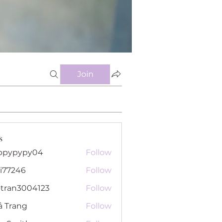
Join
s
ppypypy04
Follow
pypy04
i77246
Follow
46
otran3004123
Follow
n3004123
ả Trang
Follow