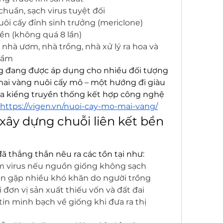
huẩn, sạch virus tuyệt đối
ôi cấy đỉnh sinh trưởng (mericlone)
ền (không quá 8 lần)
nhà ươm, nhà trồng, nhà xử lý ra hoa và 
hẩm
 đang được áp dụng cho nhiều đối tượng 
mai vàng nuôi cấy mô – một hướng đi giàu 
oa kiểng truyền thống kết hợp công nghệ 
https://vigen.vn/nuoi-cay-mo-mai-vang/
xây dựng chuỗi liên kết bền 
 đã thẳng thắn nêu ra các tồn tại như:
m virus nếu nguồn giống không sạch
òn gặp nhiều khó khăn do người trồng 
i đơn vị sản xuất thiếu vốn và đất đai
in minh bạch về giống khi đưa ra thị 