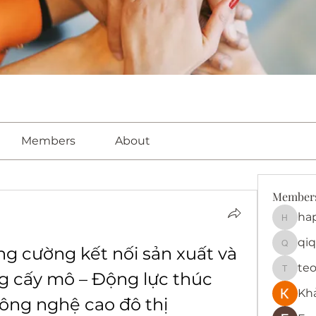
Members
About
Member
ha
happy
qiq
ng cường kết nối sản xuất và 
qiqi772
te
g cấy mô – Động lực thúc 
teotra
Kh
ông nghệ cao đô thị