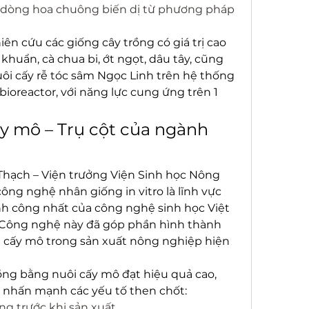
 dòng hoa chuông biến dị từ phương pháp 
ên cứu các giống cây trồng có giá trị cao 
khuẩn, cà chua bi, ớt ngọt, dâu tây, cũng 
ôi cấy rễ tóc sâm Ngọc Linh trên hệ thống 
bioreactor, với năng lực cung ứng trên 1 
y mô – Trụ cột của ngành 
ạch – Viện trưởng Viện Sinh học Nông 
ng nghệ nhân giống in vitro là lĩnh vực 
h công nhất của công nghệ sinh học Việt 
Công nghệ này đã góp phần hình thành 
 cấy mô trong sản xuất nông nghiệp hiện 
ồng bằng nuôi cấy mô đạt hiệu quả cao, 
nhấn mạnh các yếu tố then chốt:
ờng trước khi sản xuất