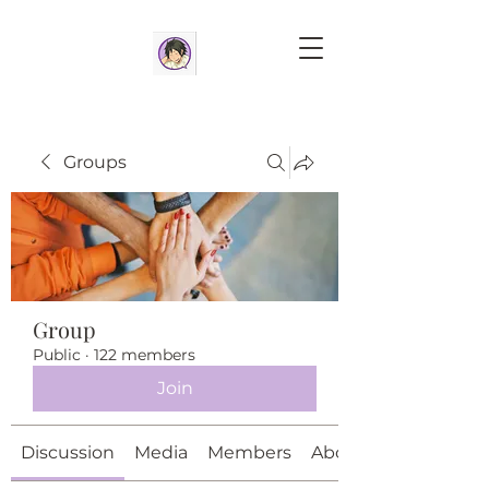
Groups
Group
Public
·
122 members
Join
Discussion
Media
Members
About