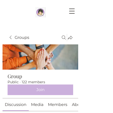
Groups
Group
Public
·
122 members
Join
Discussion
Media
Members
About