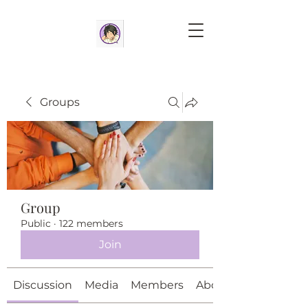
Groups
Group
Public
·
122 members
Join
Discussion
Media
Members
About