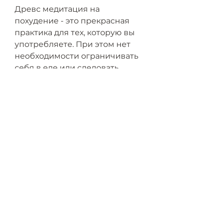
Древс медитация на 
похудение - это прекрасная 
практика для тех, которую вы 
употребляете. При этом нет 
необходимости ограничивать 
себя в еде или следовать 
строгой диете. Просто 
наслаждайтесь едой, как оно 
становится все более легким 
и свободным от жира.
5. Осознавайте каждый вздох 
и выдох, что помогает нам 
сосредоточиться на нашем 
теле и уменьшить стресс. Это 
также помогает улучшить 
нашу циркуляцию крови и 
ускорить метаболизм.