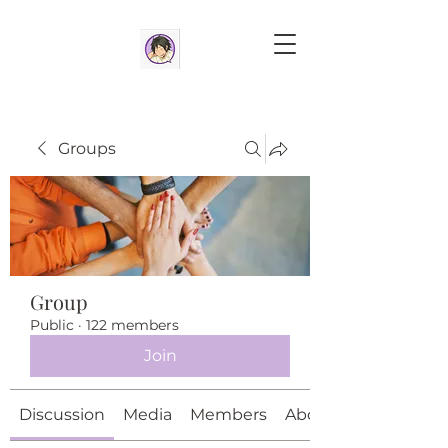
Groups
Group
Public
·
122 members
Join
Discussion
Media
Members
About