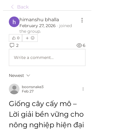
Back
himanshu bhalla
February 27, 2026
·
joined
the group.
0
2
6
Write a comment...
Newest
boonsnake3
Feb 27
Giống cây cấy mô – 
Lời giải bền vững cho 
nông nghiệp hiện đại