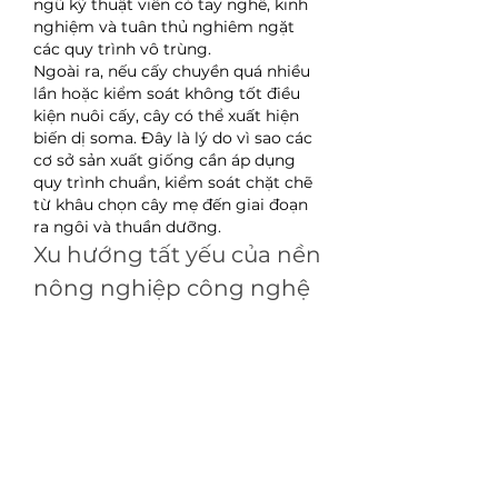
ngũ kỹ thuật viên có tay nghề, kinh 
nghiệm và tuân thủ nghiêm ngặt 
các quy trình vô trùng.
Ngoài ra, nếu cấy chuyền quá nhiều 
lần hoặc kiểm soát không tốt điều 
kiện nuôi cấy, cây có thể xuất hiện 
biến dị soma. Đây là lý do vì sao các 
cơ sở sản xuất giống cần áp dụng 
quy trình chuẩn, kiểm soát chặt chẽ 
từ khâu chọn cây mẹ đến giai đoạn 
ra ngôi và thuần dưỡng.
Xu hướng tất yếu của nền 
nông nghiệp công nghệ 
cao
Dù còn những thách thức, không 
thể phủ nhận rằng công nghệ nuôi 
cấy mô đã và đang mang lại bước 
tiến lớn cho ngành trồng trọt. Nhờ 
khả năng bảo tồn nguồn gen quý, 
nhân nhanh giống chất lượng cao và 
tạo ra sản phẩm đồng đều, cây cấy 