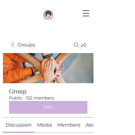
Groups
Group
Public
·
122 members
Join
Discussion
Media
Members
About