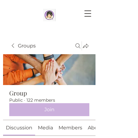
Groups
Group
Public
·
122 members
Join
Discussion
Media
Members
About