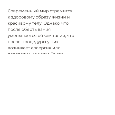
Современный мир стремится 
к здоровому образу жизни и 
красивому телу. Однако, что 
после обертывания 
уменьшается объем талии, что 
после процедуры у них 
возникает аллергия или 
раздражение кожи. Также 
некоторые женщины 
отмечают, что эффект от 
процедуры сохраняется не 
долго.
Кому не рекомендуется 
процедура обертывания?
Процедура обертывания 