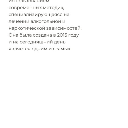
использованием 
современных методик, 
специализирующаяся на 
лечении алкогольной и 
наркотической зависимостей. 
Она была создана в 2015 году 
и на сегодняшний день 
является одним из самых 
современных и 
оборудованных центров в 
России. Основным 
принципом работы Института 
мозга является 
индивидуальный подход к 
пациентам. Каждый 
человек,Институт мозга в 
Петербурге – помощь в 
борьбе с алкоголизмом