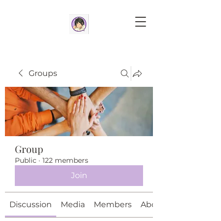
Groups
Group
Public
·
122 members
Join
Discussion
Media
Members
About