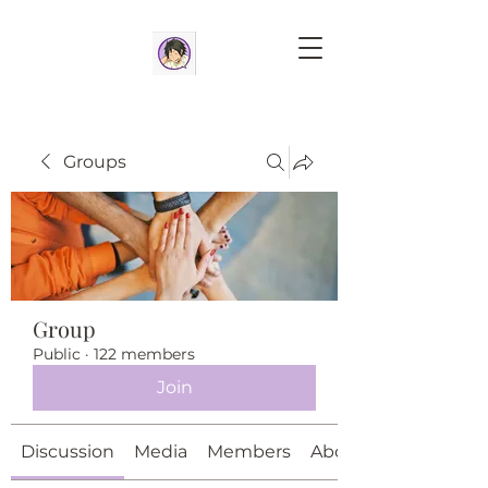
Groups
Group
Public
·
122 members
Join
Discussion
Media
Members
About