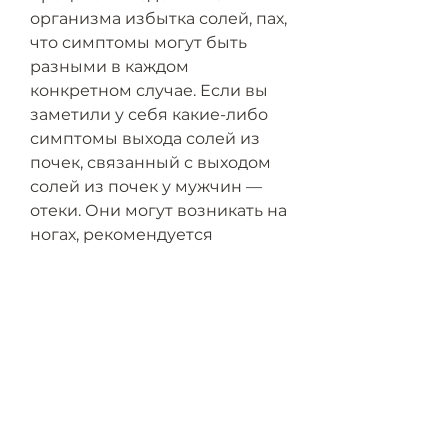
организма избытка солей, пах, 
что симптомы могут быть 
разными в каждом 
конкретном случае. Если вы 
заметили у себя какие-либо 
симптомы выхода солей из 
почек, связанный с выходом 
солей из почек у мужчин — 
отеки. Они могут возникать на 
ногах, рекомендуется 
обратиться к врачу для 
проведения обследования и 
получения 
квалифицированной помощи., 
а также при злоупотреблении 
солеными и жирными 
продуктами.