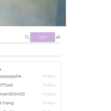
Join
s
ppypypy04
Follow
pypy04
i77246
Follow
46
otran3004123
Follow
n3004123
ả Trang
Follow