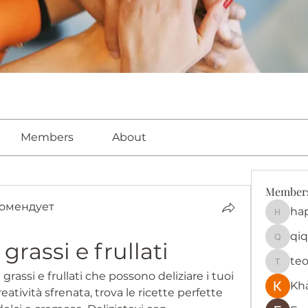
Members
About
Member
омендует
ha
happy
qiq
grassi e frullati
qiqi772
te
teotra
grassi e frullati che possono deliziare i tuoi 
Kh
creatività sfrenata, trova le ricette perfette 