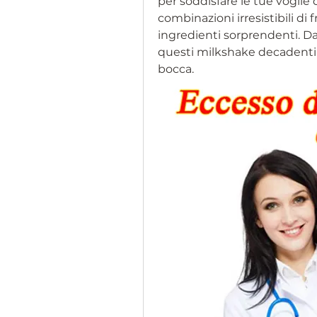
per soddisfare le tue voglie 
combinazioni irresistibili di 
ingredienti sorprendenti. Dai
questi milkshake decadenti e 
bocca.