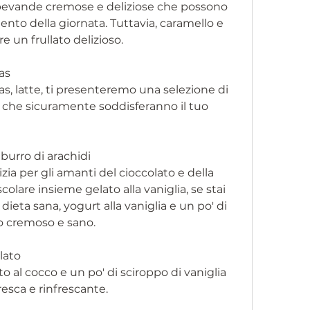
o bevande cremose e deliziose che possono 
to della giornata. Tuttavia, caramello e 
e un frullato delizioso.
as
s, latte, ti presenteremo una selezione di 
i che sicuramente soddisferanno il tuo 
 burro di arachidi
a per gli amanti del cioccolato e della 
olare insieme gelato alla vaniglia, se stai 
eta sana, yogurt alla vaniglia e un po' di 
to cremoso e sano.
lato
to al cocco e un po' di sciroppo di vaniglia 
esca e rinfrescante.