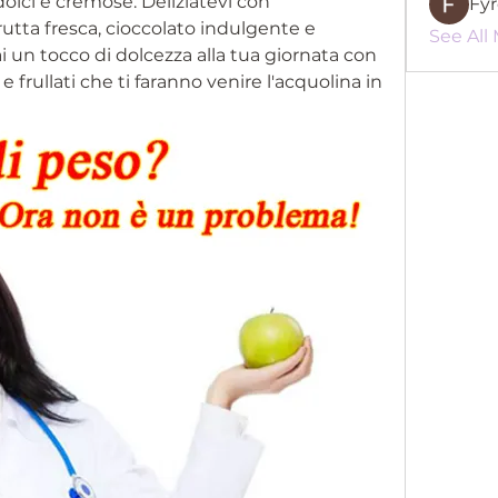
dolci e cremose. Deliziatevi con 
Fy
frutta fresca, cioccolato indulgente e 
See All
 un tocco di dolcezza alla tua giornata con 
frullati che ti faranno venire l'acquolina in 