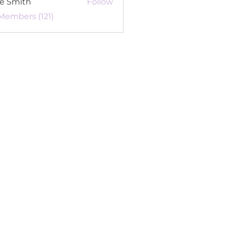
re Smith
Follow
 Members (121)