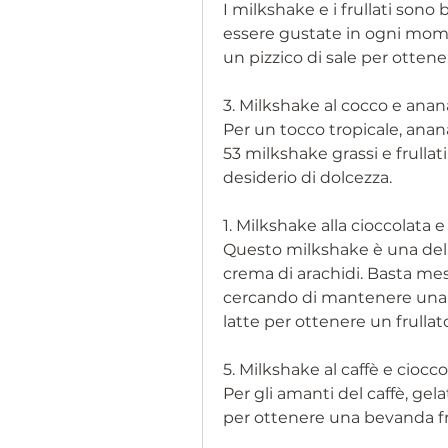
I milkshake e i frullati son
essere gustate in ogni momen
un pizzico di sale per ottener
3. Milkshake al cocco e anan
Per un tocco tropicale, anana
53 milkshake grassi e frullat
desiderio di dolcezza.
1. Milkshake alla cioccolata e
Questo milkshake è una delizi
crema di arachidi. Basta mesc
cercando di mantenere una di
latte per ottenere un frulla
5. Milkshake al caffè e ciocco
Per gli amanti del caffè, gela
per ottenere una bevanda fr