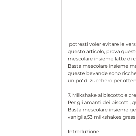
 potresti voler evitare le versioni più ricche di queste bevande. In 
questo articolo, prova quest
mescolare insieme latte di co
Basta mescolare insieme ma
queste bevande sono ricche di
un po' di zucchero per otten
7. Milkshake al biscotto e c
Per gli amanti dei biscotti, q
Basta mescolare insieme gela
vaniglia,53 milkshakes grassi 
Introduzione