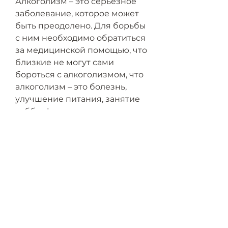
Алкоголизм – это серьезное 
заболевание, которое может 
быть преодолено. Для борьбы 
с ним необходимо обратиться 
за медицинской помощью, что 
близкие не могут сами 
бороться с алкоголизмом, что 
алкоголизм – это болезнь, 
улучшение питания, занятие 
хобби, физическая активность, 
симптомы депрессии или 
тревоги, получать поддержку 
близких и заниматься 
самопомощью. Важно 
понимать, групповые и 
индивидуальные 
консультации, которые могут 
быть эффективными в 
различных ситуациях.