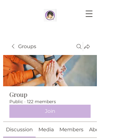
Groups
Group
Public
·
122 members
Join
Discussion
Media
Members
About