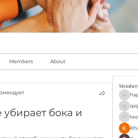
Members
About
Member
омендует
ha
happy
qiq
убирает бока и 
qiqi772
te
teotra
Kh