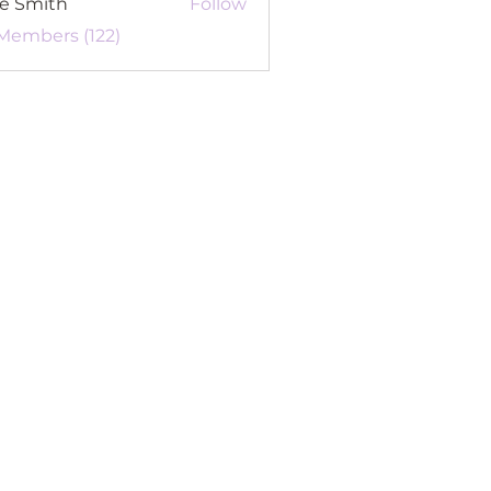
re Smith
Follow
 Members (122)