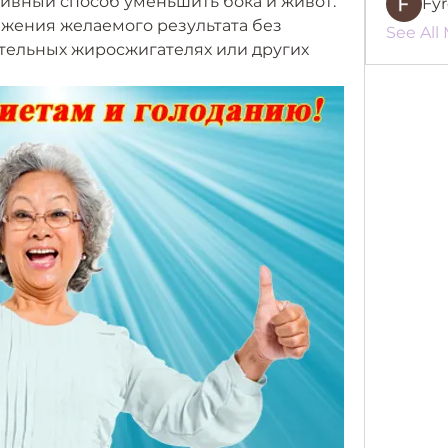
ивный способ уменьшить бока и живот. 
Fy
жения желаемого результата без 
See All
ельных жиросжигателях или других 