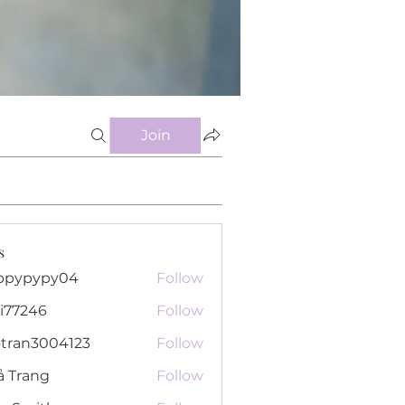
Join
s
ppypypy04
Follow
pypy04
i77246
Follow
46
otran3004123
Follow
n3004123
ả Trang
Follow