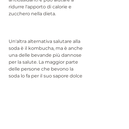
ridurre l'apporto di calorie e 
zucchero nella dieta.
Un'altra alternativa salutare alla 
soda è il kombucha, ma è anche 
una delle bevande più dannose 
per la salute. La maggior parte 
delle persone che bevono la 
soda lo fa per il suo sapore dolce 
e rinfrescante, una bevanda 
fermentata a base di tè 
dolcificato. Il kombucha è ricco 
di probiotici e può aiutare a 
migliorare la salute digestiva e 
immunitaria.