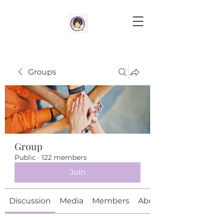
Groups
Group
Public
·
122 members
Join
Discussion
Media
Members
About