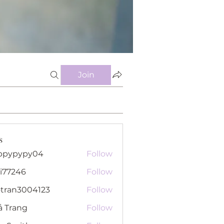
Join
s
ppypypy04
Follow
pypy04
i77246
Follow
46
otran3004123
Follow
n3004123
ả Trang
Follow