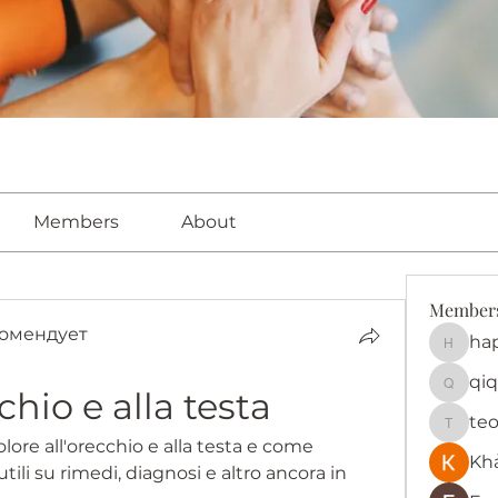
Members
About
Member
омендует
ha
happy
qiq
chio e alla testa
qiqi772
te
teotra
olore all'orecchio e alla testa e come 
Kh
tili su rimedi, diagnosi e altro ancora in 