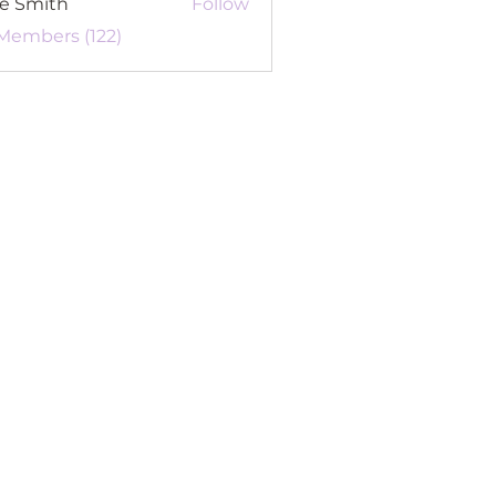
re Smith
Follow
 Members (122)