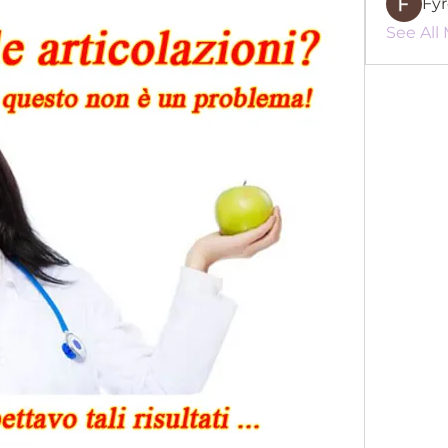
Fy
See All