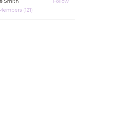
re Smith
Follow
 Members (121)