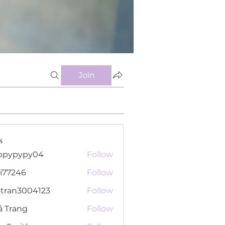
Join
s
ppypypy04
Follow
pypy04
i77246
Follow
46
otran3004123
Follow
n3004123
ả Trang
Follow