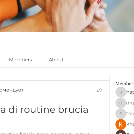
Members
About
Member
омендует
ha
happy
qiq
 di routine brucia 
qiqi772
te
teotra
Kh