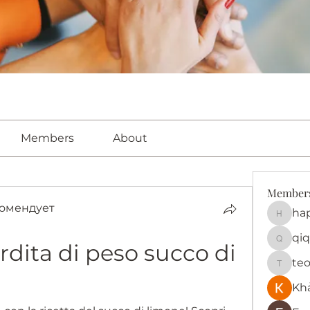
Members
About
Member
омендует
ha
happy
qiq
rdita di peso succo di 
qiqi772
te
teotra
Kh