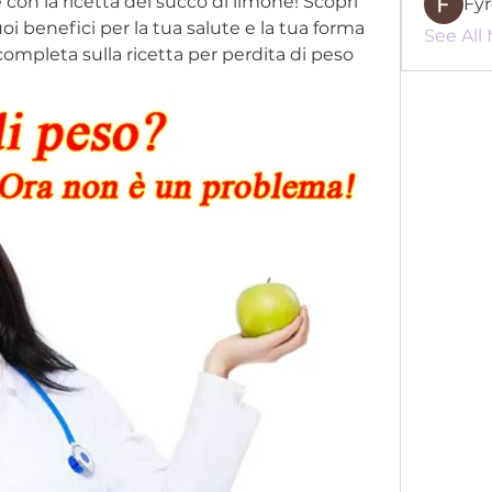
con la ricetta del succo di limone! Scopri 
Fy
oi benefici per la tua salute e la tua forma 
See All
completa sulla ricetta per perdita di peso 