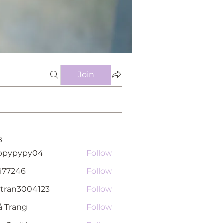
Join
s
ppypypy04
Follow
pypy04
i77246
Follow
46
otran3004123
Follow
n3004123
ả Trang
Follow