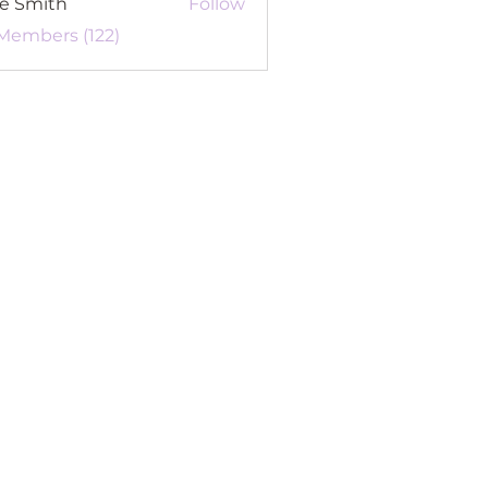
re Smith
Follow
 Members (122)